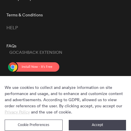
Terms & Conditions
HELP
FAQs
GOCASHBACK EXTENSION
GET THE APP
We use cookies to collect and analyze information on site
performance and usage, and to enhance and customize content
and advertisements. According to GDPR, allowed us to view
order references of the user. By clicking accept, you accept our
Privacy Policy
and the use of cookie.
Cookie Preferences
Accept
Copyright © 2020 - 2026 Gocashback.com. All Rights Reserved.