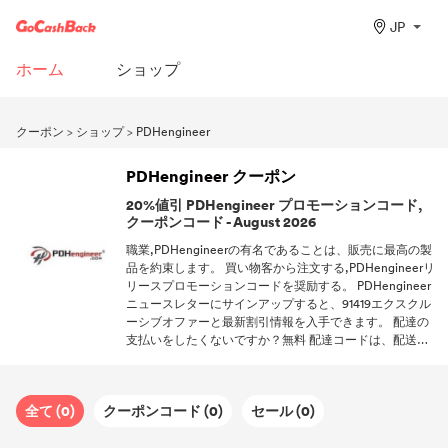
JP
ホーム
ショップ
クーポン
>
ショップ
>
PDHengineer
PDHengineer クーポン
20%値引 PDHengineer プロモーションコード,
クーポンコード - August 2026
職業,PDHengineerの有名であることは、販売に最高の製
品を約束します。 買い物客から注文する,PDHengineerリ
リースプロモーションコードを奨励する。 PDHengineer
ニュースレターにサインアップすると、91419エクスクル
ーシブオファーと最新割引情報を入手できます。 配達の
支払いをしたくないですか？無料 配達コードは、配送料
を使い切るのに役立ちます。 割引を見逃すことはありま
せん！GoCashBackをフォローして、受け取るオファーの
最初の1人になりましょう。
全て (0)
クーポンコード (0)
セール (0)