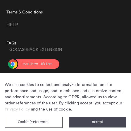
Terms & Conditions
HELP
FAQs
GOCASHBACK EXTENSION
GET THE APP
We use cookies to collect and analyze information on site
performance and usage, and to enhance and customize content
and advertisements. According to GDPR, allowed us to view
order references of the user. By clicking accept, you accept our
Privacy Policy
and the use of cookie.
Cookie Preferences
Accept
Copyright © 2020 - 2026 Gocashback.com. All Rights Reserved.