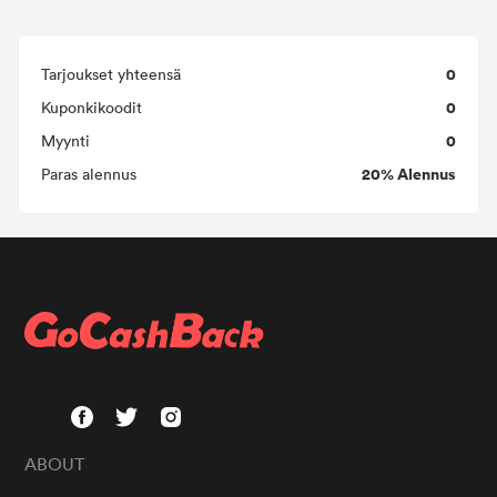
0
Tarjoukset yhteensä
0
Kuponkikoodit
0
Myynti
20% Alennus
Paras alennus
ABOUT