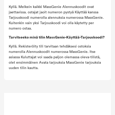
Kyllä. Melkein kaikki MassGenie Alennuskoodit ovat
jaettavissa. ostajat jaoit numeron pystyä Käyttää kanssa
Tarjouskoodi numerolla alennuksia numerossa MassGenie.
Kuitenkin vain yksi Tarjouskoodi voi olla käytetty per
numero ostaa.
Tarvitseeko minä tilin MassGenie-Käyttää-Tarjouskoodi?
Kyllä. Rekisteröity tili tarvitaan tehdäksesi ostoksia
numerolla Alennuskoodit numerossa MassGenie. Itse
asiassa Kuluttajat voi saada paljon olemassa oleva-tilistä,
olet ensimmäinen Avata tarjouksia MassGenie tarjouksia
uuden tilin kautta.