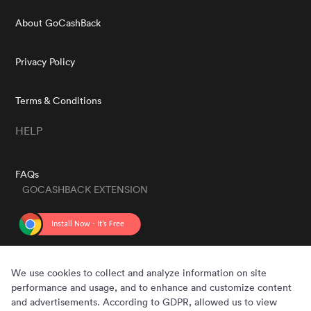
About GoCashBack
Privacy Policy
Terms & Conditions
HELP
FAQs
GOCASHBACK EXTENSION
GET THE APP
We use cookies to collect and analyze information on site
performance and usage, and to enhance and customize content
and advertisements. According to GDPR, allowed us to view