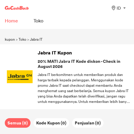
ID
Home
Toko
kupon
>
Toko
>
Jabra IT
Jabra IT Kupon
20% MATI Jabra IT Kode diskon - Check in
August 2026
Jabra IT berkomitmen untuk memberikan produk dan
harga terbaik kepada pelanggan. Menggunakan kode
promo Jabra IT saat checkout dapat membantu Anda
menghemat uang saat berbelanja. Semua kupon Jabra IT
yang bisa Anda dapatkan telah diverifikasi, jangan ragu
untuk menggunakannya. Untuk memberikan lebih banyak
manfaat kepada banyak konsumen setia yang mendukung
Jabra IT, Jabra IT tidak hanya menawarkanKupon, tetapi
juga menawarkan pengiriman gratis. Biarkan Anda
Semua (0)
Kode Kupon (0)
Penjualan (0)
menikmati berbelanja di rumah! Selamat berlangganan
DealAM, Anda bisa mendapatkan kode diskon terpanas
dari Jabra IT dan merek lain yang Anda suka.