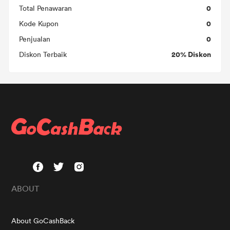
0
Total Penawaran
0
Kode Kupon
0
Penjualan
20% Diskon
Diskon Terbaik
ABOUT
About GoCashBack