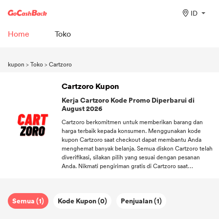
ID
Home
Toko
kupon
>
Toko
>
Cartzoro
Cartzoro Kupon
Kerja Cartzoro Kode Promo Diperbarui di
August 2026
Cartzoro berkomitmen untuk memberikan barang dan
harga terbaik kepada konsumen. Menggunakan kode
kupon Cartzoro saat checkout dapat membantu Anda
menghemat banyak belanja. Semua diskon Cartzoro telah
diverifikasi, silakan pilih yang sesuai dengan pesanan
Anda. Nikmati pengiriman gratis di Cartzoro saat
menggunakan kode pengiriman gratis. Berlangganan
DealAM dan nikmati minat berikut: Kupon terpanas dari
Cartzoro, promosi, hadiah ulang tahun, dan banyak lagi.
Semua (1)
Kode Kupon (0)
Penjualan (1)