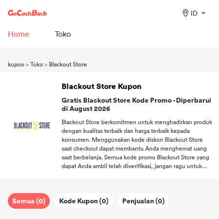
ID
Home
Toko
kupon
>
Toko
>
Blackout Store
Blackout Store Kupon
Gratis Blackout Store Kode Promo - Diperbarui
di August 2026
Blackout Store berkomitmen untuk menghadirkan produk
dengan kualitas terbaik dan harga terbaik kepada
konsumen. Menggunakan kode diskon Blackout Store
saat checkout dapat membantu Anda menghemat uang
saat berbelanja. Semua kode promo Blackout Store yang
dapat Anda ambil telah diverifikasi, jangan ragu untuk
menggunakannya. Untuk memberikan lebih banyak
keuntungan kepada banyak konsumen setia yang
mendukung Blackout Store, Blackout Store tidak hanya
Semua (0)
Kode Kupon (0)
Penjualan (0)
menyediakanKupon, tetapi juga menawarkan pengiriman
gratis. Biarkan Anda menikmati berbelanja di rumah!
Selamat berlangganan DealAM, Anda bisa mendapatkan