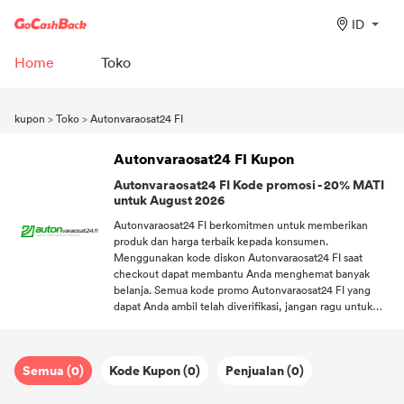
ID
Home
Toko
kupon
>
Toko
>
Autonvaraosat24 FI
Autonvaraosat24 FI Kupon
Autonvaraosat24 FI Kode promosi - 20% MATI
untuk August 2026
Autonvaraosat24 FI berkomitmen untuk memberikan
produk dan harga terbaik kepada konsumen.
Menggunakan kode diskon Autonvaraosat24 FI saat
checkout dapat membantu Anda menghemat banyak
belanja. Semua kode promo Autonvaraosat24 FI yang
dapat Anda ambil telah diverifikasi, jangan ragu untuk
menggunakannya. Untuk memberikan lebih banyak
keuntungan kepada banyak konsumen setia yang
mendukung Autonvaraosat24 FI, Autonvaraosat24 FI tidak
Semua (0)
Kode Kupon (0)
Penjualan (0)
hanya mendistribusikanKupon, tetapi juga menawarkan
pengiriman gratis. Biarkan Anda menikmati berbelanja di
rumah! Selamat berlangganan DealAM, Anda bisa