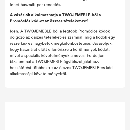
lehet használt per rendelés.
A vásárlók alkalmazhatja a TWOJEMEBLE-ből a
Promóciós kód-et az összes tételeket-re?
Igen. A TWOJEMEBLE-ből a legtöbb Promóciós kódok
dolgozó az összes tételeket-es számnál, míg a kódok egy
része kis- és nagybetűk megkülönböztetése. Javasoljuk,
hogy használat előtt ellenőrizze a körülmények kódot,
mivel a speciális követelmények a neves. Forduljon
bizalommal a TWOJEMEBLE ügyfélszolgálathoz.
hozzáférést többhez-re az összes TWOJEMEBLE-es kód
alkalmassági követelményeiről.