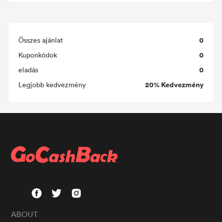
0
Összes ajánlat
0
Kuponkódok
0
eladás
20% Kedvezmény
Legjobb kedvezmény
ABOUT