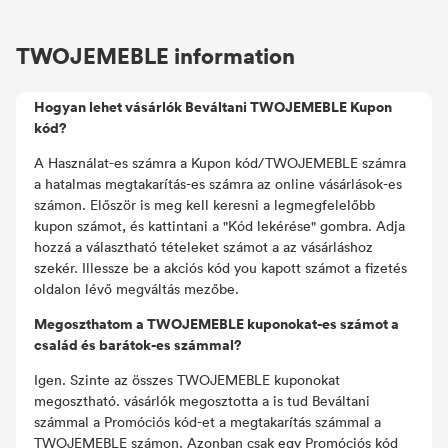
legnépszerűbb Kupon, promóciók, születésnapi
ajándékok és egyebek.
TWOJEMEBLE information
Hogyan lehet vásárlók Beváltani TWOJEMEBLE Kupon
kód?
A Használat-es számra a Kupon kód/TWOJEMEBLE számra
a hatalmas megtakarítás-es számra az online vásárlások-es
számon. Először is meg kell keresni a legmegfelelőbb
kupon számot, és kattintani a "Kód lekérése" gombra. Adja
hozzá a választható tételeket számot a az vásárláshoz
szekér. Illessze be a akciós kód you kapott számot a fizetés
oldalon lévő megváltás mezőbe.
Megoszthatom a TWOJEMEBLE kuponokat-es számot a
család és barátok-es számmal?
Igen. Szinte az összes TWOJEMEBLE kuponokat
megosztható. vásárlók megosztotta a is tud Beváltani
számmal a Promóciós kód-et a megtakarítás számmal a
TWOJEMEBLE számon. Azonban csak egy Promóciós kód