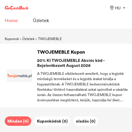
HU
Home
Üzletek
Kuponok
>
Üzletek
>
TWOJEMEBLE
TWOJEMEBLE Kupon
20% KI TWOJEMEBLE Akciós kód -
Bejelentkezett August 2026
A TWOJEMEBLE elkötelezett amellett, hogy a legjobb
minőségű termékeket és a legjobb árakat kínálja a
fogyasztóknak. A TWOJEMEBLE kedvezménykódok
fizetéskor történő használatával sokat spórolhat a vásárlás
során. Az összes felhasználható TWOJEMEBLE kupon
érvényesítése megtörtént, kérjük, használja fel őket.
Annak érdekében, hogy a(z) TWOJEMEBLE szolgáltatást
támogató számos hűséges ügyfél érdeklődését felkeltse,
a TWOJEMEBLE nem csak a(z) Kupon szolgáltatást,
Minden (0)
Kuponkódok (0)
eladás (0)
hanem ingyenes szállítást is kínál. Élvezd az otthoni
vásárlást! Iratkozzon fel a DealAM-ra, és élvezze a
következő érdeklődési köröket: TWOJEMEBLE