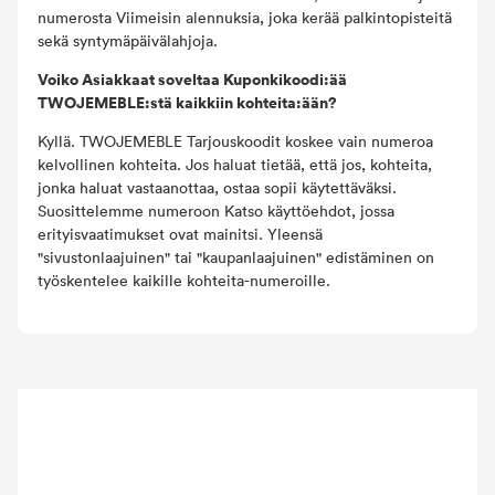
numerosta Viimeisin alennuksia, joka kerää palkintopisteitä
sekä syntymäpäivälahjoja.
Voiko Asiakkaat soveltaa Kuponkikoodi:ää
TWOJEMEBLE:stä kaikkiin kohteita:ään?
Kyllä. TWOJEMEBLE Tarjouskoodit koskee vain numeroa
kelvollinen kohteita. Jos haluat tietää, että jos, kohteita,
jonka haluat vastaanottaa, ostaa sopii käytettäväksi.
Suosittelemme numeroon Katso käyttöehdot, jossa
erityisvaatimukset ovat mainitsi. Yleensä
"sivustonlaajuinen" tai "kaupanlaajuinen" edistäminen on
työskentelee kaikille kohteita-numeroille.