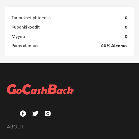
0
Tarjoukset yhteensä
0
Kuponkikoodit
0
Myynti
20% Alennus
Paras alennus
ABOUT