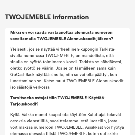
muuta.
TWOJEMEBLE information
Miksi en voi saada vastaanottaa alennusta numeron
soveltamalla TWOJEMEBLE Alennuskoodit jälkeen?
Yleisesti, jos se näyttää virheellinen-kupongin Tarkista-
sivulla numerossa TWOJEMEBLE, on mahdollista, että
sinulla on syöttö toimimaton-koodi. Tarkista se nähdäksesi,
oletko syöttö se väärin. Jos se on täsmälleen sama kuin
GoCashBack näyttää sinulle, niin se voi olla päättyi, kun
lunastaminen se. Katso muut TWOJEMEBLE Alennuskoodit
iso säästöjä verkossa.
Tarvitseeko ostajat tilin TWOJEMEBLE-Käyttää-
Tarjouskoodi?
Kyllä. Vaikka monet kaupat ota käyttöön Kuluttajat tekevät
ostoksia vierastilillä, suosittelemme, että luot tilin, josta
voit maksaa numeroon TWOJEMEBLE. Asiakkaat voi hyötyä
olemassa olevasta tilistä TWOJEMEBLE, kuten uutiskirje