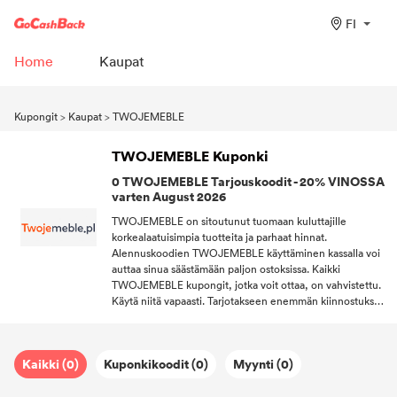
FI
Home
Kaupat
Kupongit
>
Kaupat
>
TWOJEMEBLE
TWOJEMEBLE Kuponki
0 TWOJEMEBLE Tarjouskoodit - 20% VINOSSA
varten August 2026
TWOJEMEBLE on sitoutunut tuomaan kuluttajille
korkealaatuisimpia tuotteita ja parhaat hinnat.
Alennuskoodien TWOJEMEBLE käyttäminen kassalla voi
auttaa sinua säästämään paljon ostoksissa. Kaikki
TWOJEMEBLE kupongit, jotka voit ottaa, on vahvistettu.
Käytä niitä vapaasti. Tarjotakseen enemmän kiinnostuksen
kohteita monille uskollisille asiakkaille, jotka tukevat
TWOJEMEBLE-palvelua, TWOJEMEBLE ei ainoastaan ​​
tarjoa Kuponki, vaan tarjoaa myös ilmaisen toimituksen.
Kaikki (0)
Kuponkikoodit (0)
Myynti (0)
Nauti ostoksista kotona! Tilaa DealAM ja nauti seuraavista
kiinnostuksen kohteista: suosituin Kuponki /
TWOJEMEBLE, tarjoukset, syntymäpäivälahjat ja paljon