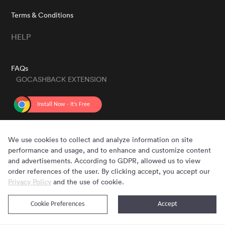
Terms & Conditions
HELP
FAQs
GOCASHBACK EXTENSION
GET THE APP
We use cookies to collect and analyze information on site
performance and usage, and to enhance and customize content
and advertisements. According to GDPR, allowed us to view
order references of the user. By clicking accept, you accept our
Privacy Policy
and the use of cookie.
Cookie Preferences
Accept
Copyright © 2020 - 2026 Gocashback.com. All Rights Reserved.