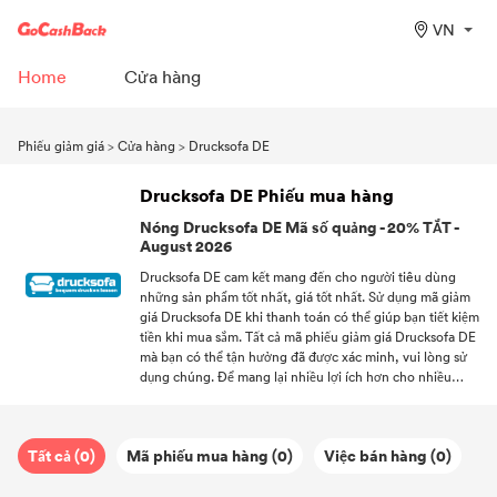
VN
Home
Cửa hàng
Phiếu giảm giá
>
Cửa hàng
>
Drucksofa DE
Drucksofa DE Phiếu mua hàng
Nóng Drucksofa DE Mã số quảng - 20% TẮT -
August 2026
Drucksofa DE cam kết mang đến cho người tiêu dùng
những sản phẩm tốt nhất, giá tốt nhất. Sử dụng mã giảm
giá Drucksofa DE khi thanh toán có thể giúp bạn tiết kiệm
tiền khi mua sắm. Tất cả mã phiếu giảm giá Drucksofa DE
mà bạn có thể tận hưởng đã được xác minh, vui lòng sử
dụng chúng. Để mang lại nhiều lợi ích hơn cho nhiều
người tiêu dùng trung thành ủng hộ Drucksofa DE,
Drucksofa DE không chỉ cung cấp Phiếu mua hàng mà còn
cung cấp dịch vụ giao hàng miễn phí. Cho bạn thỏa sức
Tất cả (0)
Mã phiếu mua hàng (0)
Việc bán hàng (0)
mua sắm tại nhà! Chào mừng bạn đăng ký với DealAM,
bạn có thể nhận mã phiếu giảm giá mới nhất từ ​​Drucksofa
DE và các thương hiệu khác mà bạn thích.