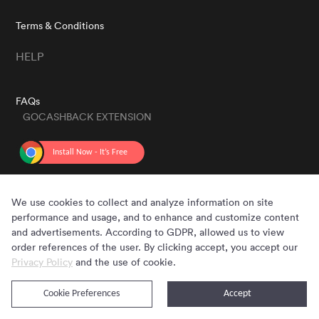
Terms & Conditions
HELP
FAQs
GOCASHBACK EXTENSION
GET THE APP
We use cookies to collect and analyze information on site
performance and usage, and to enhance and customize content
and advertisements. According to GDPR, allowed us to view
order references of the user. By clicking accept, you accept our
Privacy Policy
and the use of cookie.
Cookie Preferences
Accept
Copyright © 2020 - 2026 Gocashback.com. All Rights Reserved.