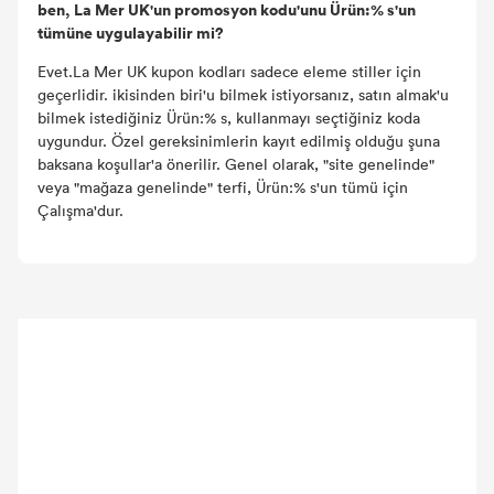
ben, La Mer UK'un promosyon kodu'unu Ürün:% s'un
tümüne uygulayabilir mi?
Evet.La Mer UK kupon kodları sadece eleme stiller için
geçerlidir. ikisinden biri'u bilmek istiyorsanız, satın almak'u
bilmek istediğiniz Ürün:% s, kullanmayı seçtiğiniz koda
uygundur. Özel gereksinimlerin kayıt edilmiş olduğu şuna
baksana koşullar'a önerilir. Genel olarak, "site genelinde"
veya "mağaza genelinde" terfi, Ürün:% s'un tümü için
Çalışma'dur.