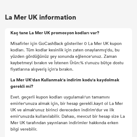
La Mer UK information
Kaç tane La Mer UK promosyon kodları var?
Misafirler için GoCashBack gösteriler 0 La Mer UK kupon
kodları. Tüm kodlar kesinlik için zaten onaylanmış'du, bu
yüzden gördüğünüz şey sonunda eğlence'unuz. Zaman
kaybetmeyi bırakın ve İstenen Ürün:% s'unuzu bütçe dostu
fiyatlarına alışveriş için'a bırakın.
La Mer UK'dan Kullanmak'a indirim kodu'a kaydolmak
gerekli mi?
Evet. geçerli kupon kodları uygulamalı'un tamamını
emirler'unuza almak için, bir hesap gerekli.kayıt ol La Mer
UK ve almak'unuz birinci dereceden indirim'dur ve ilk
emir'unuzda kullanılabilir. Dahası, mevcut bir hesap size La
Mer UK tarafından yayınlanan indirimler hakkında erken
bilgi verebilir.