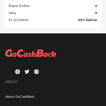
0
Kupon Kodları
0
Satış
20% İndirim
En İyi İndirim
ABOUT
About GoCashBack