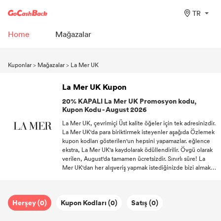
TR
Home
Mağazalar
Kuponlar
>
Mağazalar
>
La Mer UK
La Mer UK Kupon
20% KAPALI La Mer UK Promosyon kodu,
Kupon Kodu - August 2026
La Mer UK, çevrimiçi Üst kalite öğeler için tek adresinizdir.
La Mer UK'da para biriktirmek isteyenler aşağıda Özlemek
kupon kodları gösterilen'un hepsini yapamazlar. eğlence
ekstra, La Mer UK'a kaydolarak ödüllendirilir. Övgü olarak
verilen, August'da tamamen ücretsizdir. Sınırlı süre! La
Mer UK'dan her alışveriş yapmak istediğinizde bizi almak
promosyon kodları'a kadar takip edin.
Herşey (0)
Kupon Kodları (0)
Satış (0)