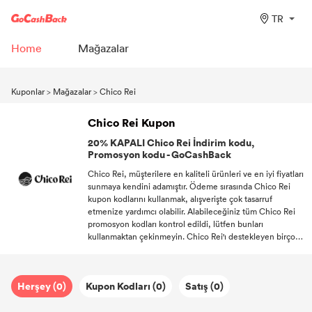
TR
Home
Mağazalar
Kuponlar
>
Mağazalar
>
Chico Rei
Chico Rei Kupon
20% KAPALI Chico Rei İndirim kodu,
Promosyon kodu - GoCashBack
Chico Rei, müşterilere en kaliteli ürünleri ve en iyi fiyatları
sunmaya kendini adamıştır. Ödeme sırasında Chico Rei
kupon kodlarını kullanmak, alışverişte çok tasarruf
etmenize yardımcı olabilir. Alabileceğiniz tüm Chico Rei
promosyon kodları kontrol edildi, lütfen bunları
kullanmaktan çekinmeyin. Chico Rei'ı destekleyen birçok
sadık müşteriye daha fazla avantaj sağlamak için Chico
Rei, yalnızcaKupon sağlamakla kalmaz, aynı zamanda
ücretsiz kargo da sunar. Evde alışverişin tadını çıkarmanıza
Herşey (0)
Kupon Kodları (0)
Satış (0)
izin verin! DealAM'e abone olmaya hoş geldiniz, Chico
Rei ve beğendiğiniz diğer markalardan en popüler
kuponları alabilirsiniz.