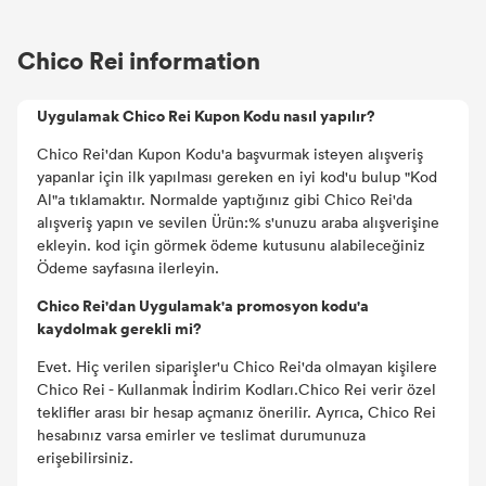
Chico Rei information
Uygulamak Chico Rei Kupon Kodu nasıl yapılır?
Chico Rei'dan Kupon Kodu'a başvurmak isteyen alışveriş
yapanlar için ilk yapılması gereken en iyi kod'u bulup "Kod
Al"a tıklamaktır. Normalde yaptığınız gibi Chico Rei'da
alışveriş yapın ve sevilen Ürün:% s'unuzu araba alışverişine
ekleyin. kod için görmek ödeme kutusunu alabileceğiniz
Ödeme sayfasına ilerleyin.
Chico Rei'dan Uygulamak'a promosyon kodu'a
kaydolmak gerekli mi?
Evet. Hiç verilen siparişler'u Chico Rei'da olmayan kişilere
Chico Rei - Kullanmak İndirim Kodları.Chico Rei verir özel
teklifler arası bir hesap açmanız önerilir. Ayrıca, Chico Rei
hesabınız varsa emirler ve teslimat durumunuza
erişebilirsiniz.