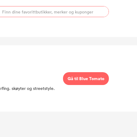
Gå til Blue Tomato
Blue Tomato har eksisteret i mer enn 30 år nå, og med den lidenskapen for snowboard, freeski, surfing. skøyter og streetstyle.