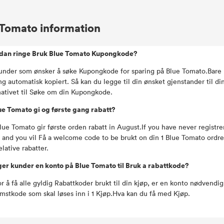
 Tomato information
dan ringe Bruk Blue Tomato Kupongkode?
under som ønsker å søke Kupongkode for sparing på Blue Tomato.Bare k
g automatisk kopiert. Så kan du legge til din ønsket gjenstander til di
nativet til Søke om din Kupongkode.
ue Tomato gi og første gang rabatt?
lue Tomato gir første orden rabatt in August.If you have never registr
 and you vil Få a welcome code to be brukt on din 1 Blue Tomato ordr
elative rabatter.
er kunder en konto på Blue Tomato til Bruk a rabattkode?
or å få alle gyldig Rabattkoder brukt til din kjøp, er en konto nødven
mstkode som skal løses inn i 1 Kjøp.Hva kan du få med Kjøp.