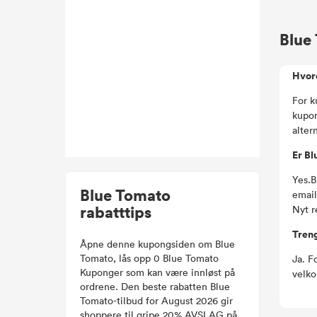
Blue
Hvor
For k
kupon
alter
Er Bl
Yes.B
Blue Tomato
email
rabatttips
Nyt r
Treng
Åpne denne kupongsiden om Blue
Tomato, lås opp 0 Blue Tomato
Ja. F
Kuponger som kan være innløst på
velko
ordrene. Den beste rabatten Blue
Tomato-tilbud for August 2026 gir
shoppere til gripe 20% AVSLAG på