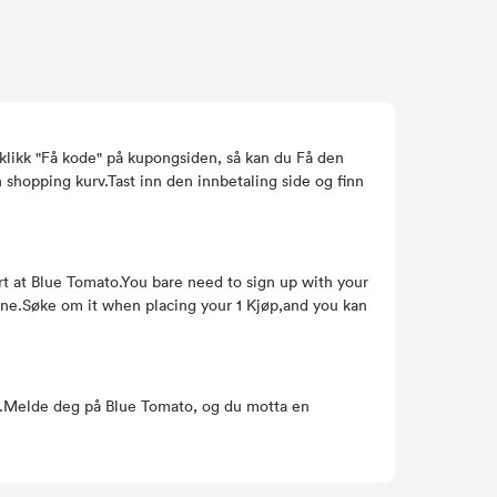
likk "Få kode" på kupongsiden, så kan du Få den
n shopping kurv.Tast inn den innbetaling side og finn
ert at Blue Tomato.You bare need to sign up with your
ene.Søke om it when placing your 1 Kjøp,and you kan
dig.Melde deg på Blue Tomato, og du motta en