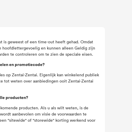
st is geweest of een time-out heeft gehad. Omdat
 hoofdlettergevoelig en kunnen alleen Geldig zijn
rden te controleren om te zien de speciale eisen.
sselen en promotiecode?
es op Zentai-Zentai. Eigenlijk kan winkelend publiek
te tot weten over aanbiedingen ooit Zentai-Zentai
lle producten?
 komende producten. Als u als wilt weten, is de
t wordt aanbevolen om visie de voorwaarden te
een "sitewide" of "storewide" korting werkend voor