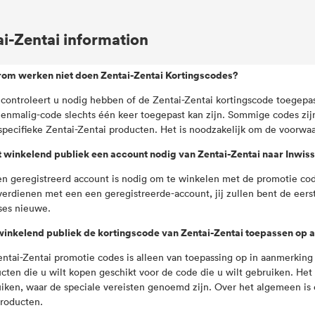
i-Zentai information
om werken niet doen Zentai-Zentai Kortingscodes?
 controleert u nodig hebben of de Zentai-Zentai kortingscode toegepa
enmalig-code slechts één keer toegepast kan zijn. Sommige codes zijn
specifieke Zentai-Zentai producten. Het is noodzakelijk om de voorwaa
 winkelend publiek een account nodig van Zentai-Zentai naar Inwi
en geregistreerd account is nodig om te winkelen met de promotie cod
verdienen met een een geregistreerde-account, jij zullen bent de eers
ses nieuwe.
inkelend publiek de kortingscode van Zentai-Zentai toepassen op a
entai-Zentai promotie codes is alleen van toepassing op in aanmerking
cten die u wilt kopen geschikt voor de code die u wilt gebruiken. He
iken, waar de speciale vereisten genoemd zijn. Over het algemeen is 
producten.