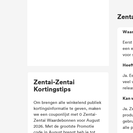
Zenta
Waar
Eerst
een e
voor 
Heeft
Ja. E
Zentai-Zentai
veel 
Kortingstips
relea
Kan w
Om brengen alle winkelend publiek
kortingsinformatie te geven, maken
Ja. Z
we een couponlijst met 0 Zentai-
produ
Zentai Waardebonnen voor August
gebru
2026. Met de grootste Promotie
alle 
code in August brengt heb je tot