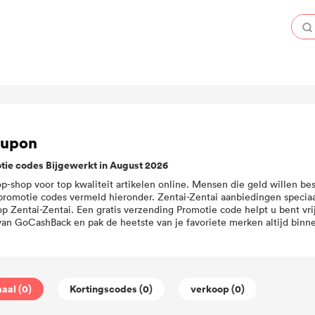
oupon
tie codes Bijgewerkt in August 2026
op-shop voor top kwaliteit artikelen online. Mensen die geld willen be
promotie codes vermeld hieronder. Zentai-Zentai aanbiedingen speciaa
p Zentai-Zentai. Een gratis verzending Promotie code helpt u bent vri
 van GoCashBack en pak de heetste van je favoriete merken altijd binn
aal (0)
Kortingscodes (0)
verkoop (0)