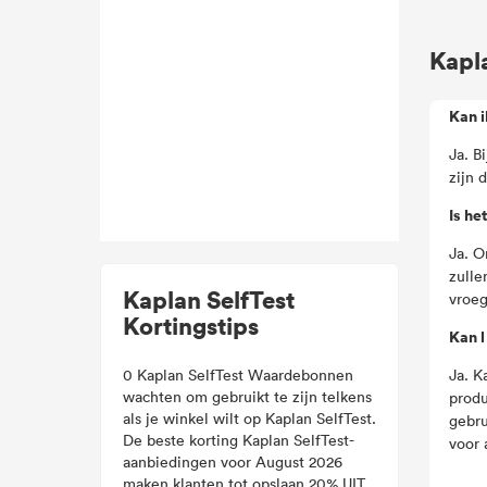
Kapla
Kan i
Ja. B
zijn 
Is he
Ja. O
zulle
Kaplan SelfTest
vroeg
Kortingstips
Kan l
0 Kaplan SelfTest Waardebonnen
Ja. K
wachten om gebruikt te zijn telkens
produ
als je winkel wilt op Kaplan SelfTest.
gebru
De beste korting Kaplan SelfTest-
voor 
aanbiedingen voor August 2026
maken klanten tot opslaan 20% UIT