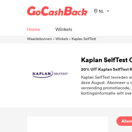
NL
Home
Winkels
Waardebonnen
>
Winkels
>
Kaplan SelfTest
Kaplan SelfTest
20% UIT Kaplan SelfTest 
Kaplan SelfTest tevreden e
deze August. Abonneer u op
verzending promotiecode, en
kortingsinformatie wilt ov
Allem