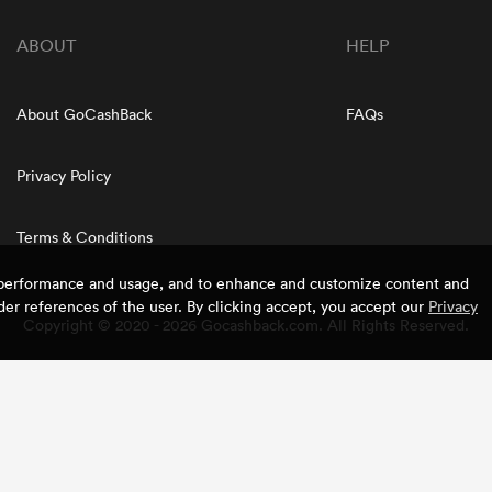
ABOUT
HELP
About GoCashBack
FAQs
Privacy Policy
Terms & Conditions
e performance and usage, and to enhance and customize content and
er references of the user. By clicking accept, you accept our
Privacy
Copyright © 2020 - 2026 Gocashback.com. All Rights Reserved.