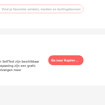
Ga naar Kaplan SelfTest
 SelfTest zijn beschikbaar
epassing zijn een gratis
 ontvangen meer