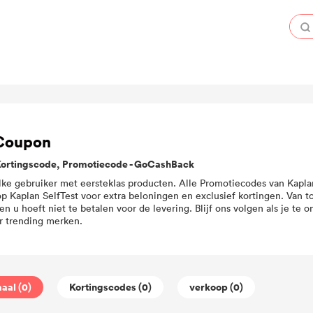
 Coupon
Kortingscode, Promotiecode - GoCashBack
lke gebruiker met eersteklas producten. Alle Promotiecodes van Kaplan
 Kaplan SelfTest voor extra beloningen en exclusief kortingen. Van to
 u hoeft niet te betalen voor de levering. Blijf ons volgen als je te
er trending merken.
aal (0)
Kortingscodes (0)
verkoop (0)