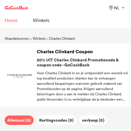
NL
Home
Winkels
Waardebonnen
>
Winkels
>
Charles Clinkard
Charles Clinkard Coupon
20% UIT Charles Clinkard Promotiecode &
coupon code - GoCashBack
Voer Charles Clinkard in en je ontgrendelt een wereld vol
top kwaliteit producten. klanten kan te ontvangen
aanvullend besparingen wanneer gebruik makend van
Promotiecodes op de pagina. Krijgen aanvullend
beloningen door u aan te melden bij Charles Clinkard.
gratis Verzenden is nu verkrijgbaar als je besteden een
bepaald bedrag hebt op Charles Clinkard. Registreer u bij
GoCashBack en trakteer uzelf op een beter ervaren
shoppingtrip met duizenden Promotiecodes.
Allemaal (0)
Kortingscodes (0)
verkoop (0)