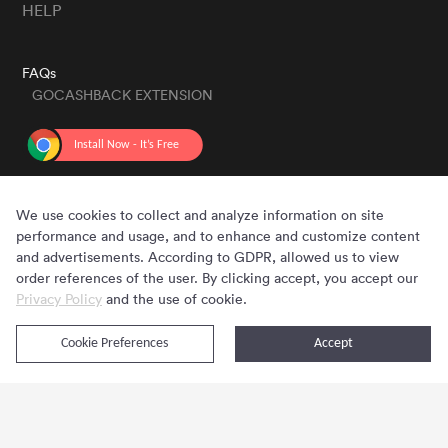
HELP
FAQs
GOCASHBACK EXTENSION
GET THE APP
We use cookies to collect and analyze information on site
performance and usage, and to enhance and customize content
and advertisements. According to GDPR, allowed us to view
order references of the user. By clicking accept, you accept our
Privacy Policy
and the use of cookie.
Cookie Preferences
Accept
Copyright © 2020 - 2026 Gocashback.com. All Rights Reserved.