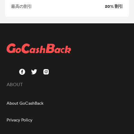
20% 割引
最高の割引
ABOUT
About GoCashBack
Privacy Policy