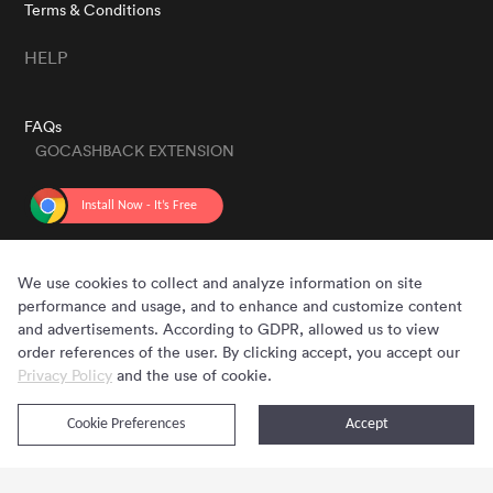
Terms & Conditions
HELP
FAQs
GOCASHBACK EXTENSION
GET THE APP
We use cookies to collect and analyze information on site
performance and usage, and to enhance and customize content
and advertisements. According to GDPR, allowed us to view
order references of the user. By clicking accept, you accept our
Privacy Policy
and the use of cookie.
Cookie Preferences
Accept
Copyright © 2020 - 2026 Gocashback.com. All Rights Reserved.