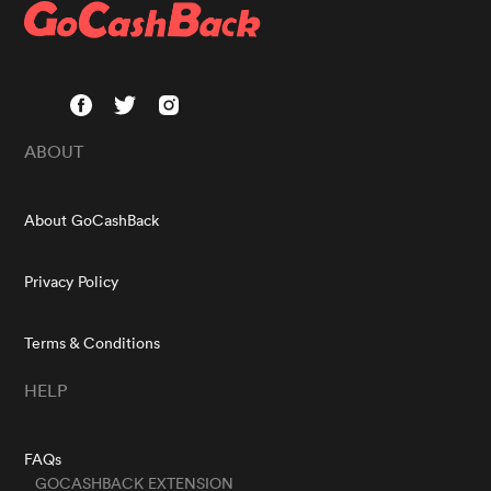
ABOUT
About GoCashBack
Privacy Policy
Terms & Conditions
HELP
FAQs
GOCASHBACK EXTENSION