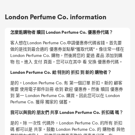
London Perfume Co. information
怎麼能購物者 贖回 London Perfume Co. 優惠券代碼？
客人想在London Perfume Co.申請優惠券代碼省錢。首先要
做的是找到最合適的 優惠券並點擊“獲取代碼”。像往常一樣在
London Perfume Co. 購物，然後將您的 愛過 產品 添加到購
物 包。進入 支付 頁面，您可以在其中 看 兌換 優惠券代碼。
London Perfume Co. 給 特別的 折扣 到 新的 購物者？
是的。London Perfume Co. 有 第一個訂單 折扣。新的 顧客
需要 使用電子郵件註冊 收到 歡迎 優惠券。然後 贖回 優惠券
到 第一 London Perfume Co. 購買。因此您可以在 London
Perfume Co. 獲得 獨家的 儲蓄。
我可以與我的 朋友們 共享 London Perfume Co. 折扣碼 嗎？
是的。除 一次性 代碼外，London Perfume Co. 的所有 折扣
碼 都可以是 共享。鼓勵 London Perfume Co. 的 購物者 與他