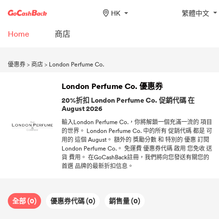
HK
繁體中文
Home
商店
優惠券
>
商店
>
London Perfume Co.
London Perfume Co. 優惠券
20%折扣 London Perfume Co. 促銷代碼 在
August 2026
輸入London Perfume Co.，你將解鎖一個充滿一流的 項目
的世界。 London Perfume Co. 中的所有 促銷代碼 都是 可
用的 這個 August。 額外的 獎勵分數 和 特別的 優惠 訂閱
London Perfume Co.。 免運費 優惠券代碼 啟用 您免收 送
貨 費用。 在GoCashBack註冊，我們將向您發送有關您的
首選 品牌的最新折扣信息。
全部 (0)
優惠券代碼 (0)
銷售量 (0)