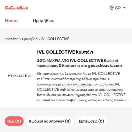
GR
Home
Προμήθεια
Κουπόνια
>
Προμήθεια
>
IVL COLLECTIVE
IVL COLLECTIVE Κουπόνι
20% ΜΑΚΡΙΑ ΑΠΟ IVL COLLECTIVE Κωδικοί
προσφοράς & Κουπόνια στο gocashback.com
Ως επαγγελματίας λιανοπωλητής, το IVL COLLECTIVE
καλύπτει εκατοντάδες πρώτης τάξεως προϊόντα. Η
εξοικονόμηση χρημάτων είναι εύκολη στο παίρνω στο IVL
COLLECTIVE online κατάστημα από το χρησιμοποιώντας
hot κωδικούς κουπονιών. Εγγραφείτε στο IVL COLLECTIVE
για επιπλέον Πόντοι επιβράβευσης καθώς και ειδικός εκπτώσεις.
Ισχύουν μια δωρεάν αποστολή κωδικός προσφοράς, και δεν
χρειάζεται να πληρώσετε για το Αποστολή. Περιορισμένος
χρόνος! Ακολουθήστε μας στο λαμβάνω κωδικούς κουπονιών
Ολα (0)
Κωδικοί κουπονιών (0)
Εκπτώσεις (0)
κάθε φορά που θέλετε να ψωνίσετε στο IVL COLLECTIVE.