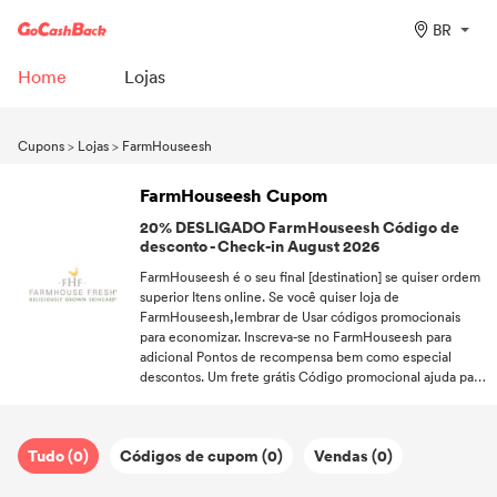
BR
Home
Lojas
Cupons
>
Lojas
>
FarmHouseesh
FarmHouseesh Cupom
20% DESLIGADO FarmHouseesh Código de
desconto - Check-in August 2026
FarmHouseesh é o seu final [destination] se quiser ordem
superior Itens online. Se você quiser loja de
FarmHouseesh,lembrar de Usar códigos promocionais
para economizar. Inscreva-se no FarmHouseesh para
adicional Pontos de recompensa bem como especial
descontos. Um frete grátis Código promocional ajuda para
você ficar isento das taxas envio. Nunca perca um
desconto!Siga GoCashBack e seja o primeiro a Apreciar
descontos.
Tudo (0)
Códigos de cupom (0)
Vendas (0)