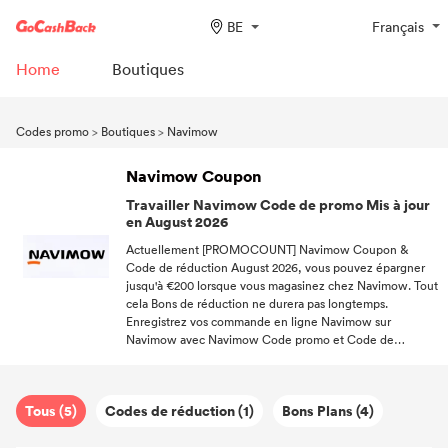
BE
Français
Home
Boutiques
Codes promo
>
Boutiques
>
Navimow
Navimow Coupon
Travailler Navimow Code de promo Mis à jour
en August 2026
Actuellement [PROMOCOUNT] Navimow Coupon &
Code de réduction August 2026, vous pouvez épargner
jusqu'à €200 lorsque vous magasinez chez Navimow. Tout
cela Bons de réduction ne durera pas longtemps.
Enregistrez vos commande en ligne Navimow sur
Navimow avec Navimow Code promo et Code de
réduction et partagez ces Bons de réduction avec vos
amis. Ce August2026, vous pouvez tous les deux
épargner jusqu'à €200. Épargnons ensemble.Visitez
Tous (5)
Codes de réduction (1)
Bons Plans (4)
régulièrement la boutique Navimow et faites attention
aux offres mises en évidence sur la page d'accueil.