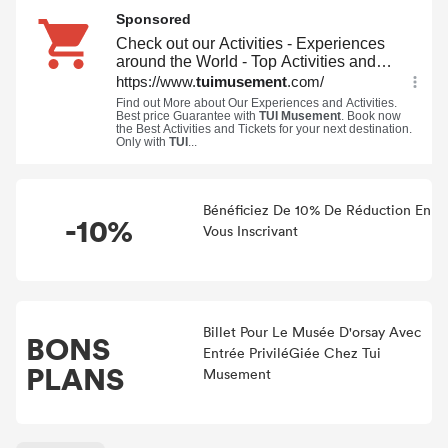
Code de promo inoccupé dans Tui Musement et profitez
des économies réalisées grâce au coupon de rabais mis à
jour quotidiennement Tui Musement !
Bénéficiez De 10% De Réduction En
-10%
Vous Inscrivant
Billet Pour Le Musée D'orsay Avec
BONS
Entrée PriviléGiée Chez Tui
PLANS
Musement