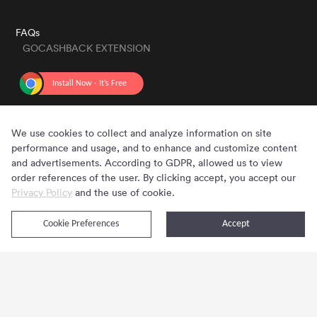
FAQs
GOCASHBACK EXTENSION
GET THE APP
We use cookies to collect and analyze information on site
performance and usage, and to enhance and customize content
and advertisements. According to GDPR, allowed us to view
order references of the user. By clicking accept, you accept our
Privacy Policy
and the use of cookie.
Cookie Preferences
Accept
Copyright © 2020 - 2026 Gocashback.com. All Rights Reserved.