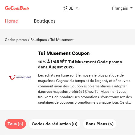
BE
Français
Home
Boutiques
Codes promo
>
Boutiques
>
Tui Musement
Tui Musement Coupon
10% À L'ARRÊT Tui Musement Code promo
dans August 2026
Les achats en ligne sont le moyen le plus pratique de
magasiner. Gagnez du temps et de l'argent, et découvrez
comment avoir des Coupon supplémentaires à adopter
dans vos magasins préférés ! Chez Tui Musement vous
trouverez de nombreuses promotions. Vous trouverez des
centaines de coupons promotionnels chaque jour. Ce site
fournit les derniers Tui Musement Code promo et Code
de réduction. Utilisez-les pour payer moins onéreux vos
produits préférés. Veuillez visiter Tui Musement pour les
Tous (5)
Codes de réduction (0)
Bons Plans (5)
offres promotionnelles en cours. Choisissez le Tui
Musement qui vous intéresse et profitez d'une meilleure
expérience d'achat dès aujourd'hui ! Profitez du vaste