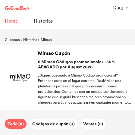
AR
Home
Historias
Cupones
>
Historias
>
Mimao
Mimao Cupón
8 Mimao Códigos promocionales - 50%
APAGADO por August 2026
¿Sigues buscando a Mimao Código promocional?
Entonces estás en el lugar correcto. DealAM es una
plataforma profesional que proporciona cupones
profesionales. Contamos con un equipo concienzudo y
riguroso que seguirá buscando mejores promociones y
cheques para ti, y los actualizará en cualquier momento
para satisfacer tus necesidades de compra. ¡Empieza a
usarlo ahora!
Todo (8)
Códigos de cupón (3)
Ventas (5)