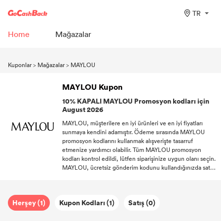
TR
Home
Mağazalar
Kuponlar
>
Mağazalar
>
MAYLOU
MAYLOU Kupon
10% KAPALI MAYLOU Promosyon kodları için
August 2026
MAYLOU, müşterilere en iyi ürünleri ve en iyi fiyatları
sunmaya kendini adamıştır. Ödeme sırasında MAYLOU
promosyon kodlarını kullanmak alışverişte tasarruf
etmenize yardımcı olabilir. Tüm MAYLOU promosyon
kodları kontrol edildi, lütfen siparişinize uygun olanı seçin.
MAYLOU, ücretsiz gönderim kodunu kullandığınızda satın
alımlarınız için ücretsiz gönderim sağlayacaktır. DealAM'e
abone olun ve şu kârların tadını çıkarın: MAYLOU'ın en
yeni Kupon'si, promosyonlar, doğum günü hediyeleri ve
Herşey (1)
Kupon Kodları (1)
Satış (0)
daha fazlası.