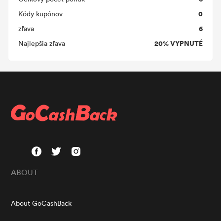
0
Kódy kupónov
6
zľava
20% VYPNUTÉ
Najlepšia zľava
ABOUT
About GoCashBack