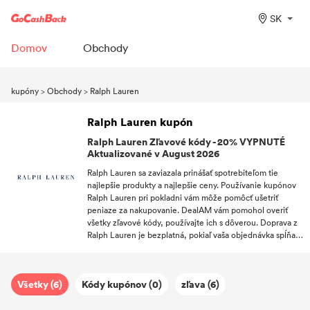
SK
Domov
Obchody
kupóny
>
Obchody
>
Ralph Lauren
Ralph Lauren kupón
Ralph Lauren Zľavové kódy - 20% VYPNUTÉ
Aktualizované v August 2026
Ralph Lauren sa zaviazala prinášať spotrebiteľom tie
najlepšie produkty a najlepšie ceny. Používanie kupónov
Ralph Lauren pri pokladni vám môže pomôcť ušetriť
peniaze za nakupovanie. DealAM vám pomohol overiť
všetky zľavové kódy, používajte ich s dôverou. Doprava z
Ralph Lauren je bezplatná, pokiaľ vaša objednávka spĺňa
požiadavky. Prihláste sa na odber DealAM a buďte prvý,
kto získa Ralph Lauren propagačné kódy.
Všetky (6)
Kódy kupónov (0)
zľava (6)