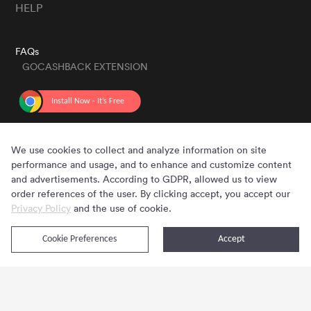
HELP
FAQs
GOCASHBACK EXTENSION
GET THE APP
We use cookies to collect and analyze information on site
performance and usage, and to enhance and customize content
and advertisements. According to GDPR, allowed us to view
order references of the user. By clicking accept, you accept our
Privacy Policy
and the use of cookie.
Cookie Preferences
Accept
Copyright © 2020 - 2026 Gocashback.com. All Rights Reserved.