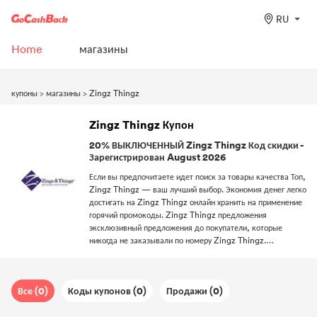
RU
Home
магазины
купоны
>
магазины
>
Zingz Thingz
Zingz Thingz Купон
20% ВЫКЛЮЧЕННЫЙ Zingz Thingz Код скидки -
Зарегистрирован August 2026
Если вы предпочитаете идет поиск за товары качества Топ,
Zingz Thingz — ваш лучший выбор. Экономия денег легко
достигать на Zingz Thingz онлайн хранить на применение
горячий промокоды. Zingz Thingz предложения
эксклюзивный предложения до покупатели, которые
никогда не заказывали по номеру Zingz Thingz.
Рекомендуется использовать код бесплатной доставки
Подать заявление, и вы получите Бесплатный на своем
заказы. Подпишитесь на нашу рассылку, и вы получите
Все (0)
Коды купонов (0)
Продажи (0)
Разблокировать последний скидки из вашего любимого
бренды и магазины.