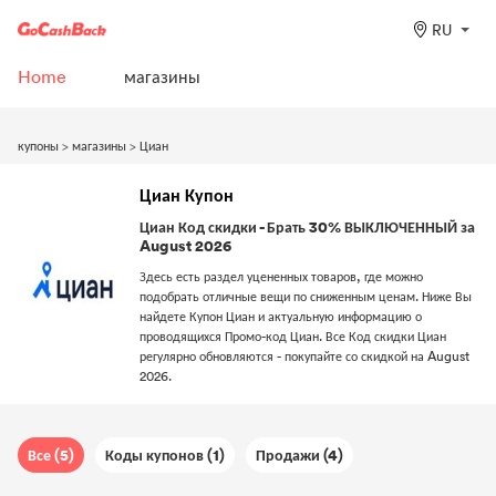
RU
Home
магазины
купоны
>
магазины
>
Циан
Циан Купон
Циан Код скидки - Брать 30% ВЫКЛЮЧЕННЫЙ за
August 2026
Здесь есть раздел уцененных товаров, где можно
подобрать отличные вещи по сниженным ценам. Ниже Вы
найдете Купон Циан и актуальную информацию о
проводящихся Промо-код Циан. Все Код скидки Циан
регулярно обновляются - покупайте со скидкой на August
2026.
Все (5)
Коды купонов (1)
Продажи (4)