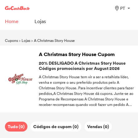
PT
Home
Lojas
Cupons
>
Lojas
>
A Christmas Story House
A Christmas Story House Cupom
20% DESLIGADO A Christmas Story House
Códigos promocionais por August 2026
A Christmas Story House tem vir a ser a retalhista líder,
venha e compre o seu preferido produtos pelo A
Christmas Story House. Para incentivar clientes para fazer
pedidos,A Christmas Story House dá cupons. Junte-se ao
Programa de Recompensas A Christmas Story House e
receber recompensas quando você fazer um pedido A
Christmas Story House. Resgatar um frete grátis Código
de desconto, e você não precisa pagar pelo envio. Nunca
perca um acordo!Siga GoCashBack e seja o primeiro a
Tudo (0)
Códigos de cupom (0)
Vendas (0)
receber cupons.