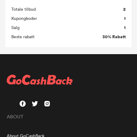
2
Totale tilbud
1
Kupongkoder
1
Salg
30% Rabatt
Beste rabatt
ABOUT
About GoCashBack