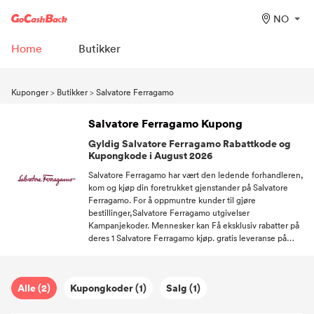
NO
Home
Butikker
Kuponger
>
Butikker
>
Salvatore Ferragamo
Salvatore Ferragamo Kupong
Gyldig Salvatore Ferragamo Rabattkode og
Kupongkode i August 2026
Salvatore Ferragamo har vært den ledende forhandleren,
kom og kjøp din foretrukket gjenstander på Salvatore
Ferragamo. For å oppmuntre kunder til gjøre
bestillinger,Salvatore Ferragamo utgivelser
Kampanjekoder. Mennesker kan Få eksklusiv rabatter på
deres 1 Salvatore Ferragamo kjøp. gratis leveranse på
Salvatore Ferragamo kjøp over et visst beløp. Begrenset
tid!Følg oss til Få kuponger hver gang du vil handle på
Salvatore Ferragamo.
Alle (2)
Kupongkoder (1)
Salg (1)