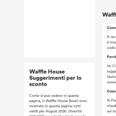
Waff
Come
A rec
è tro
codic
Perch
Un Co
Waffle House
sugge
Suggerimenti per lo
Quind
momen
sconto
Consu
Come si può vedere in questa
Sì.Pu
pagina, 0 Waffle House Buoni sono
visua
mostrato in questa pagina, tutti
validi per August 2026. Divertiti
sul t