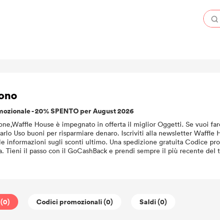
ono
mozionale - 20% SPENTO per August 2026
ne,Waffle House è impegnato in offerta il miglior Oggetti. Se vuoi far
rlo Uso buoni per risparmiare denaro. Iscriviti alla newsletter Waffle 
le informazioni sugli sconti ultimo. Una spedizione gratuita Codice pr
. Tieni il passo con il GoCashBack e prendi sempre il più recente del t
 (0)
Codici promozionali (0)
Saldi (0)