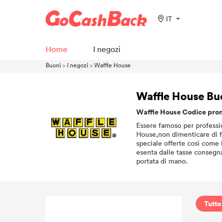
IT
Home
I negozi
Buoni
>
I negozi
>
Waffle House
Waffle House Bu
Waffle House Codice pro
Essere famoso per professio
House,non dimenticare di fa
speciale offerte così come 
esenta dalle tasse consegna
portata di mano.
Tutto