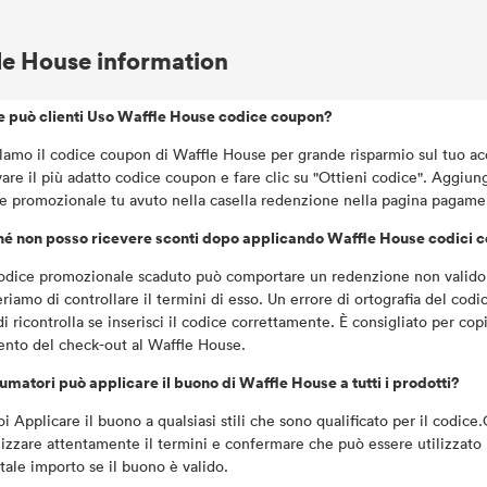
le House information
 può clienti Uso Waffle House codice coupon?
lamo il codice coupon di Waffle House per grande risparmio sul tuo ac
vare il più adatto codice coupon e fare clic su "Ottieni codice". Aggiungi
e promozionale tu avuto nella casella redenzione nella pagina pagame
é non posso ricevere sconti dopo applicando Waffle House codici 
dice promozionale scaduto può comportare un redenzione non valido a 
riamo di controllare il termini di esso. Un errore di ortografia del c
i ricontrolla se inserisci il codice correttamente. È consigliato per cop
to del check-out al Waffle House.
matori può applicare il buono di Waffle House a tutti i prodotti?
oi Applicare il buono a qualsiasi stili che sono qualificato per il codice
lizzare attentamente il termini e confermare che può essere utilizzato 
otale importo se il buono è valido.