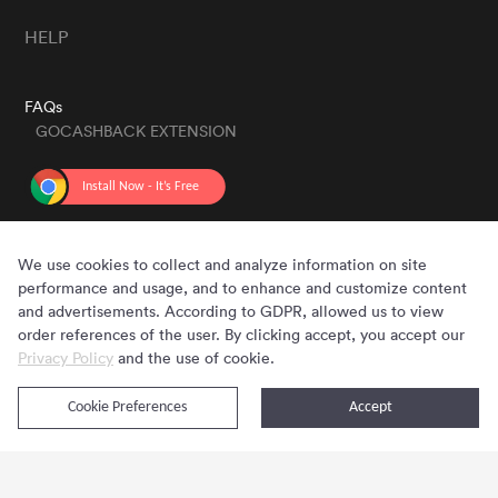
HELP
FAQs
GOCASHBACK EXTENSION
GET THE APP
We use cookies to collect and analyze information on site
performance and usage, and to enhance and customize content
and advertisements. According to GDPR, allowed us to view
order references of the user. By clicking accept, you accept our
Privacy Policy
and the use of cookie.
Cookie Preferences
Accept
Copyright © 2020 - 2026 Gocashback.com. All Rights Reserved.