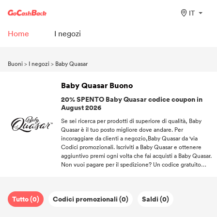
IT
Home
I negozi
Buoni
>
I negozi
>
Baby Quasar
Baby Quasar Buono
20% SPENTO Baby Quasar codice coupon in
August 2026
Se sei ricerca per prodotti di superiore di qualità, Baby
Quasar è il tuo posto migliore dove andare. Per
incoraggiare da clienti a negozio,Baby Quasar da 'via
Codici promozionali. Iscriviti a Baby Quasar e ottenere
aggiuntivo premi ogni volta che fai acquisti a Baby Quasar.
Non vuoi pagare per il spedizione? Un codice gratuito
spedizione ti aiuta a non pagare le spese di spedizione.
Tieni il passo con il GoCashBack e prendi sempre il
migliore del tuo Marche preferito a portata di mano.
Tutto (0)
Codici promozionali (0)
Saldi (0)