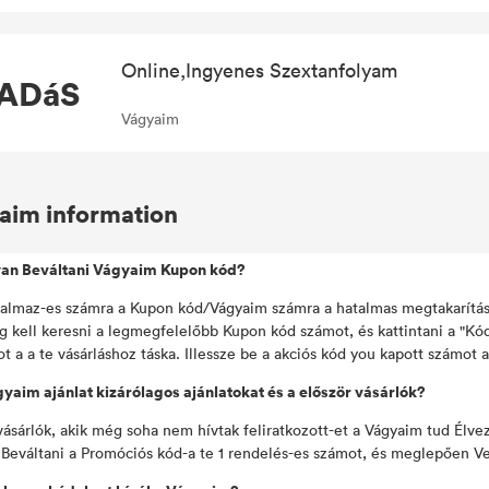
Online,Ingyenes Szextanfolyam
ADáS
Vágyaim
aim information
an Beváltani Vágyaim Kupon kód?
almaz-es számra a Kupon kód/Vágyaim számra a hatalmas megtakarítás-
g kell keresni a legmegfelelőbb Kupon kód számot, és kattintani a "Kó
t a a te vásárláshoz táska. Illessze be a akciós kód you kapott számot 
yaim ajánlat kizárólagos ajánlatokat és a először vásárlók?
vásárlók, akik még soha nem hívtak feliratkozott-et a Vágyaim tud Élve
.Beváltani a Promóciós kód-a te 1 rendelés-es számot, és meglepően Ve