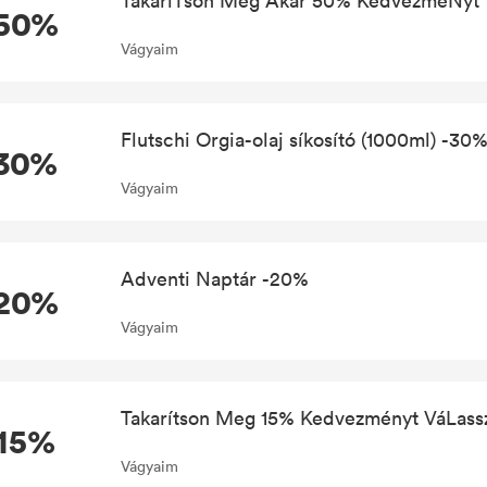
TakaríTson Meg Akár 50% KedvezméNyt V
50%
Vágyaim
Flutschi Orgia-olaj síkosító (1000ml) -30
30%
Vágyaim
Adventi Naptár -20%
20%
Vágyaim
Takarítson Meg 15% Kedvezményt VáLass
-15%
Vágyaim