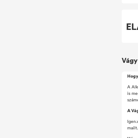
EL
Vágy
Hogy
A Alk
is me
számo
A Vág
Igen.
mailt