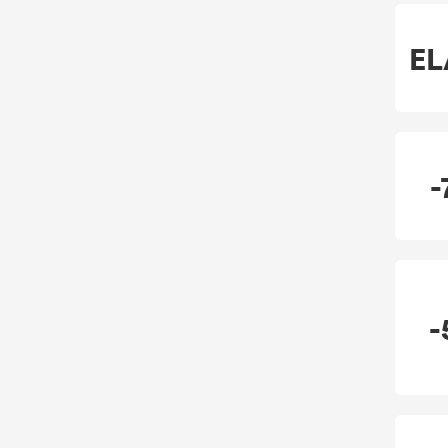
EL
-
-