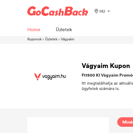
HU
Home
Üzletek
Kuponok
>
Üzletek
>
Vágyaim
Vágyaim Kupon
Ft1500 KI Vágyaim Promóc
Itt megtalálhatja az aktuá
ügyfelek számára is.
Minde