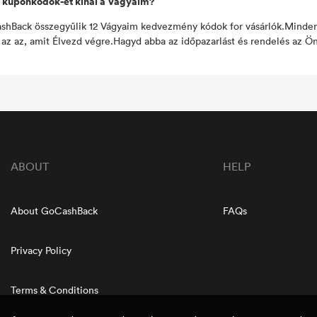
 kuponkódok-et kínál a Vágyaim?
hBack összegyűlik 12 Vágyaim kedvezmény kódok for vásárlók.Minden 
, az az, amit Élvezd végre.Hagyd abba az időpazarlást és rendelés az Ön
ABOUT
HELP
About GoCashBack
FAQs
Privacy Policy
Terms & Conditions