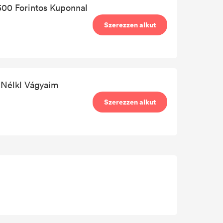
500 Forintos Kuponnal
Szerezzen alkut
n Nélkl Vágyaim
Szerezzen alkut