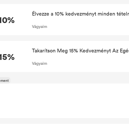
Élvezze a 10% kedvezményt minden tétel
10%
Vágyaim
Takarítson Meg 15% Kedvezményt Az Eg
-15%
Vágyaim