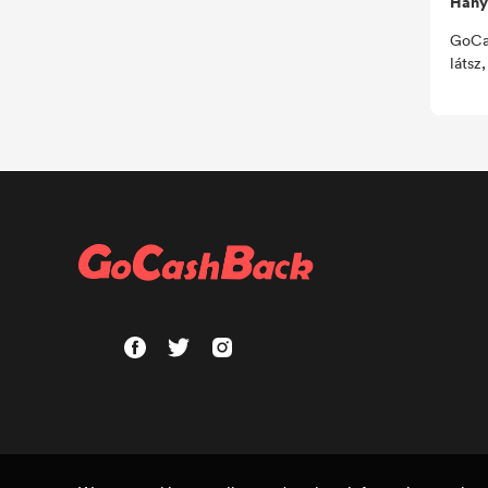
Hány
GoCas
látsz