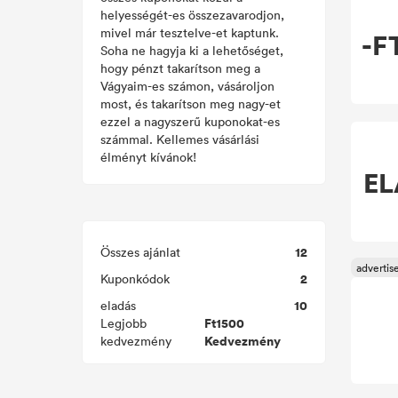
helyességét-es összezavarodjon,
mivel már tesztelve-et kaptunk.
-F
Soha ne hagyja ki a lehetőséget,
hogy pénzt takarítson meg a
Vágyaim-es számon, vásároljon
most, és takarítson meg nagy-et
ezzel a nagyszerű kuponokat-es
számmal. Kellemes vásárlási
élményt kívánok!
EL
12
Összes ajánlat
2
Kuponkódok
10
eladás
Ft1500
Legjobb
Kedvezmény
kedvezmény