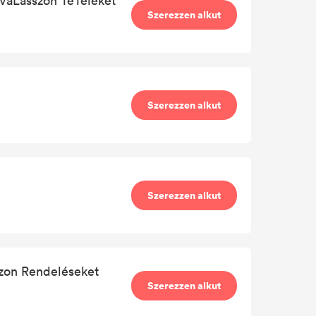
áLasszon TéTeleket
Szerezzen alkut
%
Szerezzen alkut
Szerezzen alkut
zon Rendeléseket
Szerezzen alkut