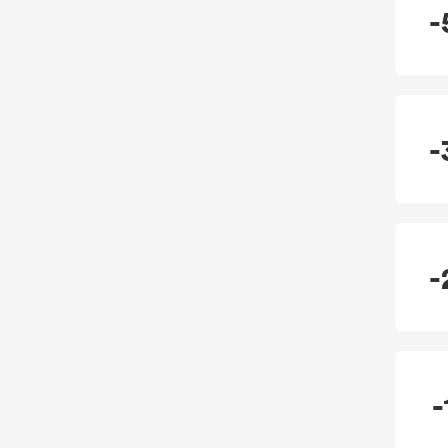
-
-
-