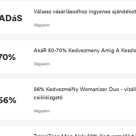
Válassz vásárlásodhoz ingyenes ajándékot
ADáS
Vágyaim
AkáR 50-70% Kedvezmeny Amig A Keszlet
70%
Vágyaim
56% KedvezméNy Womanizer Duo - vízálló
56%
csiklóizgató
Vágyaim