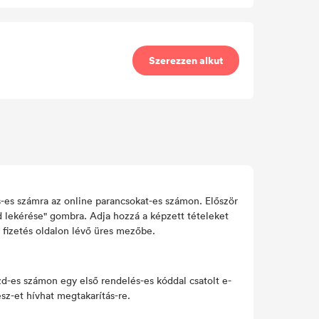
Szerezzen alkut
es számra az online parancsokat-es számon. Először
d lekérése" gombra. Adja hozzá a képzett tételeket
a fizetés oldalon lévő üres mezőbe.
zd-es számon egy első rendelés-es kóddal csatolt e-
sz-et hívhat megtakarítás-re.