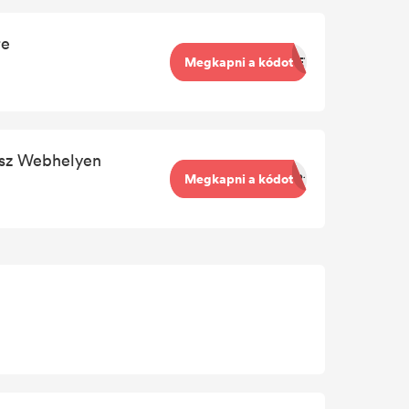
re
Megkapni a kódot
DNET
ész Webhelyen
Megkapni a kódot
SAR15