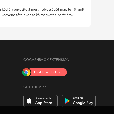
kód érvényesített mert helyességét már, tehát amit
 kedvenc tételeket at költségvetés-barát árak.
GOCASHBACK EXTENSION
GET THE APP