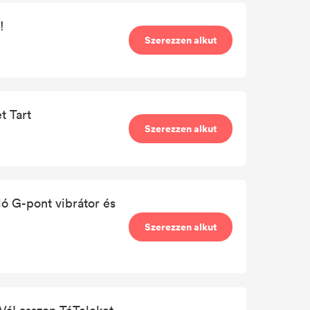
!
Szerezzen alkut
 Tart
Szerezzen alkut
 G-pont vibrátor és
Szerezzen alkut