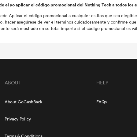
e el yo aplicar el código promocional del Nothing Tech a todos los
uede Aplicar el código promocional a cualquier estilos que sea elegible
o, hacer asegúrese de ver el términos cuidadosamente y confirme que
ento será mostrado en su total importe si el código promocional es vál
ABOUT
HELP
About GoCashBack
FAQs
Privacy Policy
Terms & Conditions