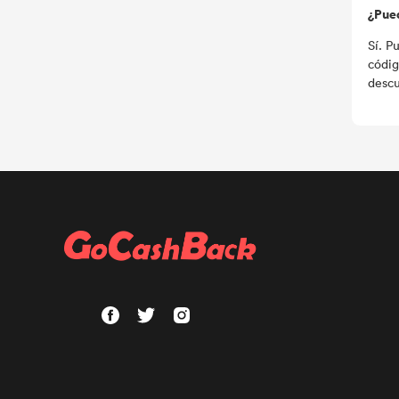
¿Pued
Sí. P
códig
descu