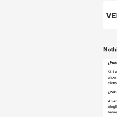
VE
Noth
¿Pue
Sí. L
ahorr
eleme
¿Por
A vec
elegi
haber