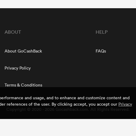
ABOUT
HELP
About GoCashBack
FAQs
Privacy Policy
Terms & Conditions
e performance and usage, and to enhance and customize content and
er references of the user. By clicking accept, you accept our
Privacy
Copyright © 2020 - 2026 Gocashback.com. All Rights Reserved.