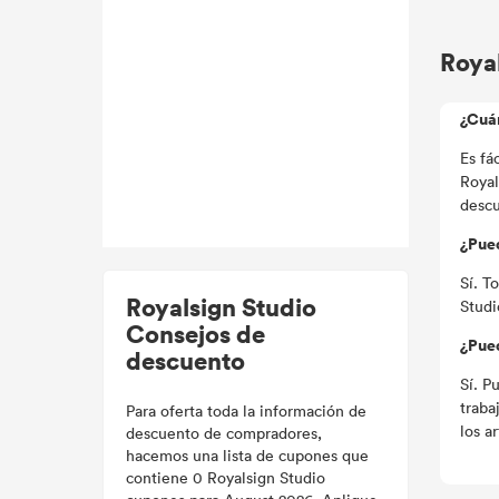
Roya
¿Cuá
Es fá
Royal
descu
¿Pue
Sí. T
Royalsign Studio
Studi
Consejos de
¿Pued
descuento
Sí. P
traba
Para oferta toda la información de
los a
descuento de compradores,
hacemos una lista de cupones que
contiene 0 Royalsign Studio