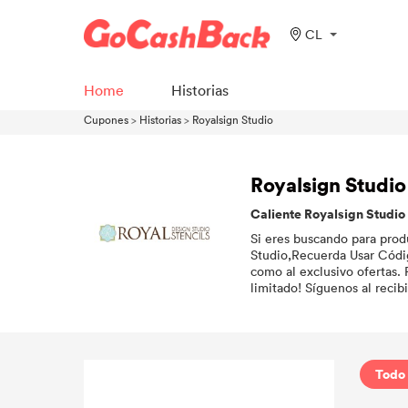
CL
Home
Historias
Cupones
>
Historias
>
Royalsign Studio
Royalsign Studi
Caliente Royalsign Studi
Si eres buscando para produ
Studio,Recuerda Usar Códig
como al exclusivo ofertas. 
limitado! Síguenos al recib
Todo 