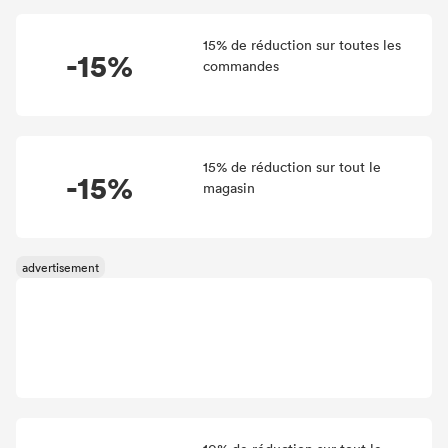
offre identiquement la possibilité d'utiliser Code de
réduction lors du paiement. Si vous profitez de l'une de
15% de réduction sur toutes les
ces réductions, vous êtes sûr d'économiser de l'argent.
-15%
commandes
15% de réduction sur tout le
-15%
magasin