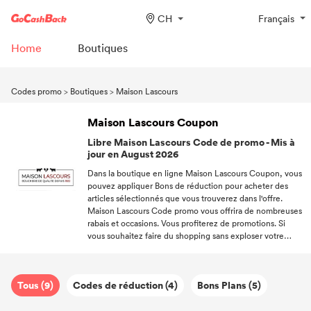
CH
Français
Home
Boutiques
Codes promo
>
Boutiques
>
Maison Lascours
Maison Lascours Coupon
Libre Maison Lascours Code de promo - Mis à
jour en August 2026
Dans la boutique en ligne Maison Lascours Coupon, vous
pouvez appliquer Bons de réduction pour acheter des
articles sélectionnés que vous trouverez dans l'offre.
Maison Lascours Code promo vous offrira de nombreuses
rabais et occasions. Vous profiterez de promotions. Si
vous souhaitez faire du shopping sans exploser votre
budget, découvrez comment profiter des offres
préparées dans Maison Lascours. Maison Lascours offre
aux clients en ligne et hors ligne des chances
Tous (9)
Codes de réduction (4)
Bons Plans (5)
d'économiser de l'argent. Avec Maison Lascours Code de
réduction, les clients peuvent obtenir jusqu'à 36% rabais.
D'autre part, Maison Lascours dans la boutique en ligne