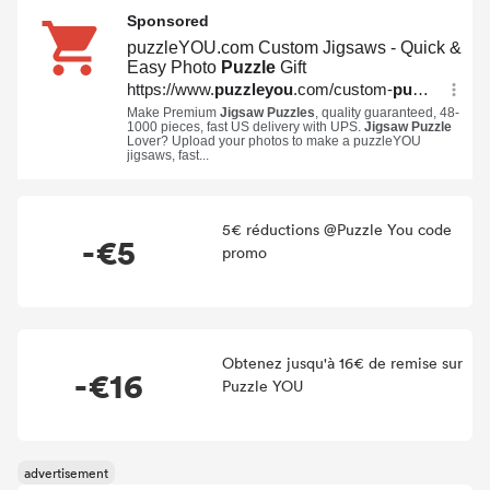
achat pour faire baisser les prix et économiser de l'argent !
5€ réductions @Puzzle You code
-€5
promo
Obtenez jusqu'à 16€ de remise sur
-€16
Puzzle YOU