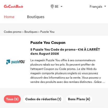
BE
Français
Home
Boutiques
Codes promo
>
Boutiques
>
Puzzle You
Puzzle You Coupon
5 Puzzle You Code de promo - €16 À L'ARRÊT
dans August 2026
Le magasin Puzzle You offre à ses consommateurs
plusieurs rabais sur les prix. Ils peuvent profiter de
l'attrayant Coupon ou Code promo. Le site Web du
magasin comporte plusieurs onglets où vous pouvez
découvrir des informations sur la vente. Vous pouvez y
vendre des produits avec des remises distinctes . Grâce à
cela, les achats peuvent être moins chers et vous pouvez
acheter plus ! Visitez le site Web de Puzzle You et
profitez des réductions qui s'y trouvent. Grâce à de
Tous (5)
Codes de réduction (1)
Bons Plans (4)
nombreux Code de réduction, vous baisserez aussi leurs
prix. Et vous reviendrez avec plaisir pour plus. Vous
pouvez simplement les utiliser lors de votre prochain