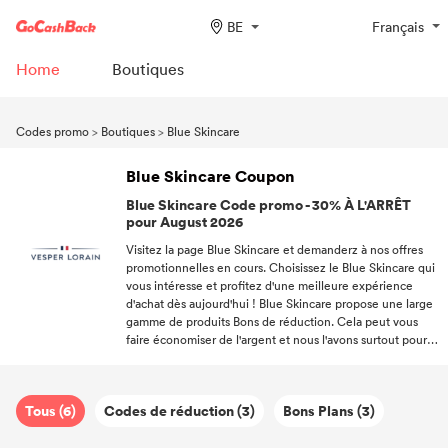
BE
Français
Home
Boutiques
Codes promo
>
Boutiques
>
Blue Skincare
Blue Skincare Coupon
Blue Skincare Code promo - 30% À L'ARRÊT
pour August 2026
Visitez la page Blue Skincare et demanderz à nos offres
promotionnelles en cours. Choisissez le Blue Skincare qui
vous intéresse et profitez d'une meilleure expérience
d'achat dès aujourd'hui ! Blue Skincare propose une large
gamme de produits Bons de réduction. Cela peut vous
faire économiser de l'argent et nous l'avons surtout pour
vous. Visitez la boutique en ligne Blue Skincare dès
aujourd'hui pour remarquer les options Coupon et les
offres compétitives ! Une fonctionnalité intéressante de la
Tous (6)
Codes de réduction (3)
Bons Plans (3)
boutique Blue Skincare consiste en des promotions
quotidiennes sur certains produits. Blue Skincare sert
Code de réduction à 30%. Blue Skincare n'oubliez pas