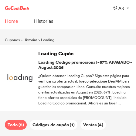
AR
Home
Historias
Cupones
>
Historias
>
Loading
Loading Cupón
Loading Código promocional - 67% APAGADO -
August 2026
¿Quiere obtener Loading Cupón? Siga esta página para
verificar su oferta actual, luego seleccione DealAM para
guardar las compras en línea. Consulte nuestras mejores
ofertas actualizadas en August en 2026: 67%. Loading
tiene ofertas especiales de [PROMOCOUNT], incluido
Loading Código promocional. ¡Ahora es un buen
momento para comprar, precios como este no durarán
mucho!
Todo (5)
Códigos de cupón (1)
Ventas (4)